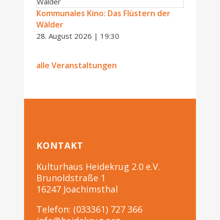
Kommunales Kino: Das Flüstern der
Wälder
28. August 2026 | 19:30
alle Veranstaltungen
KONTAKT
Kulturhaus Heidekrug 2.0 e.V.
Brunoldstraße 1
16247 Joachimsthal
Telefon: (033361) 727 366