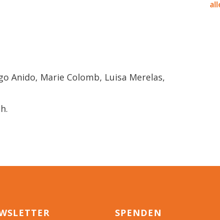
al
go Anido, Marie Colomb, Luisa Merelas,
h.
WSLETTER
SPENDEN