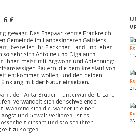
t 6 €
U
V
ng gewagt. Das Ehepaar kehrte Frankreich
nen Gemeinde im Landesinneren Galiziens
art, bestellen ihr Fleckchen Land und leben
Ko
h so sehr sich Antoine und Olga auch
14
n ihnen meist mit Argwohn und Ablehnung:
ortsansässigen Bauern, die dem Kreislauf von
keit entkommen wollen, und den beiden
Ko
m Einklang mit der Natur einsetzen.
21
barn, den Anta-Brüdern, unterwandert, Land
ufen, verwandelt sich der schwelende
it. Während sich die Männer in einer
Ko
Angst und Gewalt verlieren, ist es
28
hlossenheit einsam und stoisch ihren
keit zu sorgen.